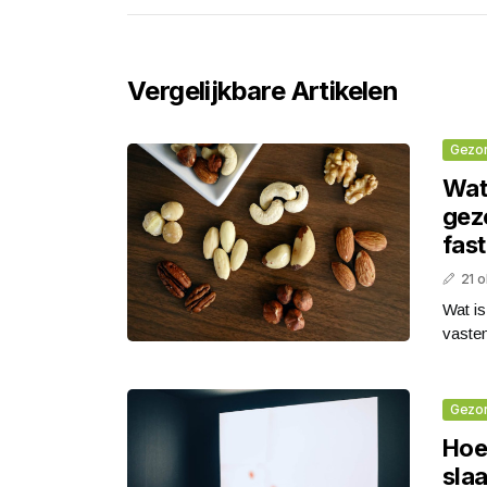
Vergelijkbare Artikelen
Gezo
Wat
gez
fas
21 
Wat is
vasten
Gezo
Hoe
sla