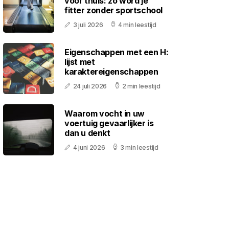
voor thuis: zo word je
fitter zonder sportschool
3 juli 2026
4 min leestijd
Eigenschappen met een H:
lijst met
karaktereigenschappen
24 juli 2026
2 min leestijd
Waarom vocht in uw
voertuig gevaarlijker is
dan u denkt
4 juni 2026
3 min leestijd