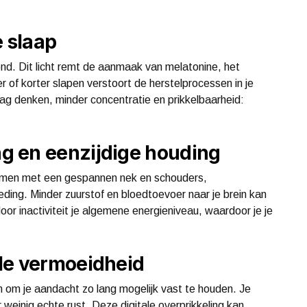
e slaap
ond. Dit licht remt de aanmaak van melatonine, het
 of korter slapen verstoort de herstelprocessen in je
ag denken, minder concentratie en prikkelbaarheid:
g en eenzijdige houding
samen met een gespannen nek en schouders,
ding. Minder zuurstof en bloedtoevoer naar je brein kan
oor inactiviteit je algemene energieniveau, waardoor je je
le vermoeidheid
n om je aandacht zo lang mogelijk vast te houden. Je
 weinig echte rust. Deze digitale overprikkeling kan