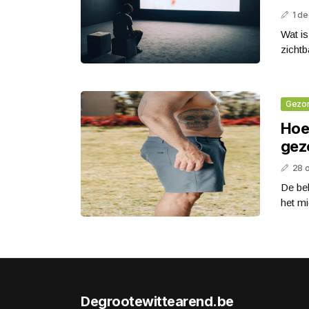
1 d
Wat is
zichtb
Gezo
Hoe
gez
28 
De bel
het mi
Degrootewittearend.be