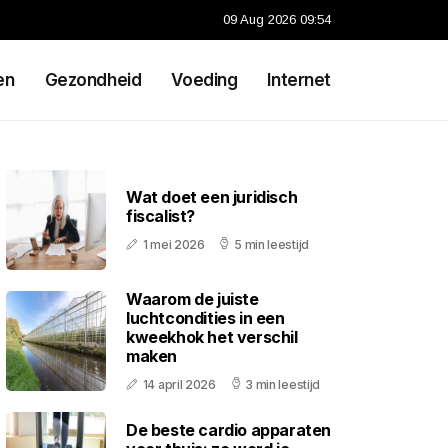
09 Aug 2026 09:54
en
Gezondheid
Voeding
Internet
Wat doet een juridisch
fiscalist?
1 mei 2026
5 min leestijd
Waarom de juiste
luchtcondities in een
kweekhok het verschil
maken
14 april 2026
3 min leestijd
De beste cardio apparaten