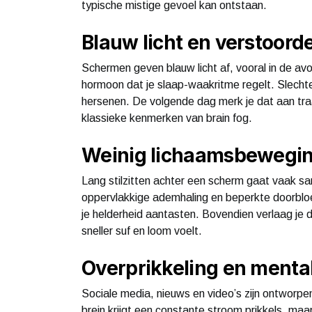
typische mistige gevoel kan ontstaan.
Blauw licht en verstoord
Schermen geven blauw licht af, vooral in de av
hormoon dat je slaap-waakritme regelt. Slechter
hersenen. De volgende dag merk je dat aan tra
klassieke kenmerken van brain fog.
Weinig lichaamsbewegin
Lang stilzitten achter een scherm gaat vaak 
oppervlakkige ademhaling en beperkte doorbloe
je helderheid aantasten. Bovendien verlaag je d
sneller suf en loom voelt.
Overprikkeling en menta
Sociale media, nieuws en video’s zijn ontworpe
brein krijgt een constante stroom prikkels, maar