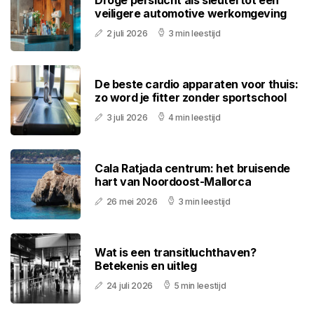
Droge perslucht als sleutel tot een
veiligere automotive werkomgeving
2 juli 2026
3 min leestijd
De beste cardio apparaten voor thuis:
zo word je fitter zonder sportschool
3 juli 2026
4 min leestijd
Cala Ratjada centrum: het bruisende
hart van Noordoost-Mallorca
26 mei 2026
3 min leestijd
Wat is een transitluchthaven?
Betekenis en uitleg
24 juli 2026
5 min leestijd