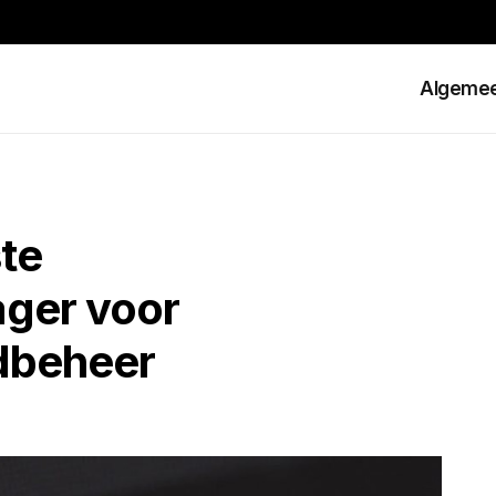
Algeme
ste
ger voor
dbeheer