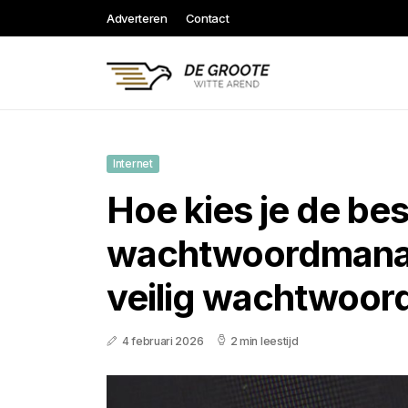
Adverteren
Contact
Internet
Hoe kies je de be
wachtwoordmana
veilig wachtwoor
4 februari 2026
2 min leestijd