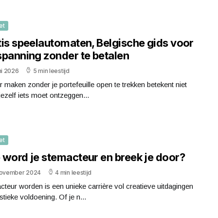
et
tis speelautomaten, Belgische gids voor
spanning zonder te betalen
ni 2026
5 min leestijd
r maken zonder je portefeuille open te trekken betekent niet
 jezelf iets moet ontzeggen...
et
 word je stemacteur en breek je door?
november 2024
4 min leestijd
teur worden is een unieke carrière vol creatieve uitdagingen
istieke voldoening. Of je n...