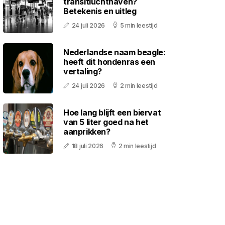
transitluchthaven?
Betekenis en uitleg
24 juli 2026
5 min leestijd
Nederlandse naam beagle:
heeft dit hondenras een
vertaling?
24 juli 2026
2 min leestijd
Hoe lang blijft een biervat
van 5 liter goed na het
aanprikken?
18 juli 2026
2 min leestijd