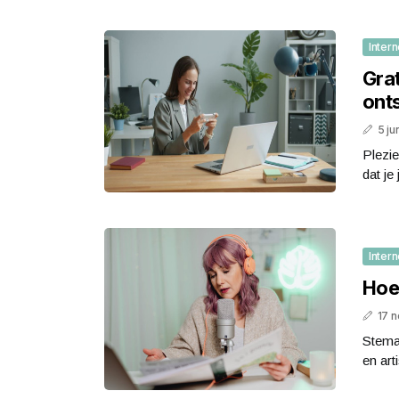
Intern
Gra
ont
5 ju
Plezie
dat je
Intern
Hoe
17 
Stemac
en art