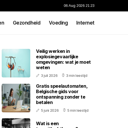
06 Aug 2026 21:23
en
Gezondheid
Voeding
Internet
Veilig werken in
explosiegevaarlijke
omgevingen: wat je moet
weten
3 juli 2026
3 min leestijd
Gratis speelautomaten,
Belgische gids voor
ontspanning zonder te
betalen
5 juni 2026
5 min leestijd
Wat is een