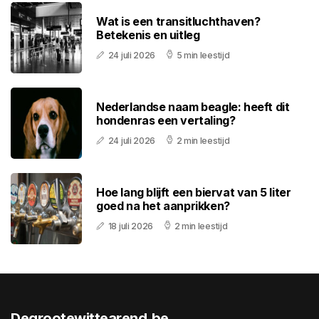
Wat is een transitluchthaven?
Betekenis en uitleg
24 juli 2026
5 min leestijd
Nederlandse naam beagle: heeft dit
hondenras een vertaling?
24 juli 2026
2 min leestijd
Hoe lang blijft een biervat van 5 liter
goed na het aanprikken?
18 juli 2026
2 min leestijd
Degrootewittearend.be