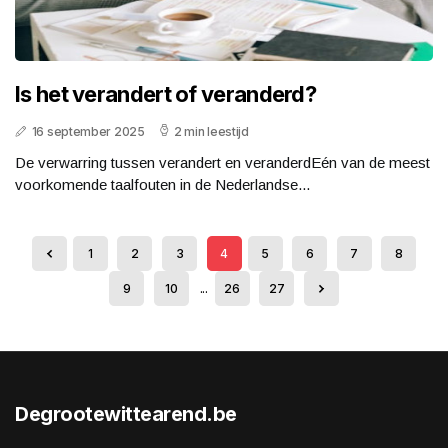
Is het verandert of veranderd?
16 september 2025
2 min leestijd
De verwarring tussen verandert en veranderdEén van de meest
voorkomende taalfouten in de Nederlandse...
1
2
3
4
5
6
7
8
9
10
...
26
27
Degrootewittearend.be