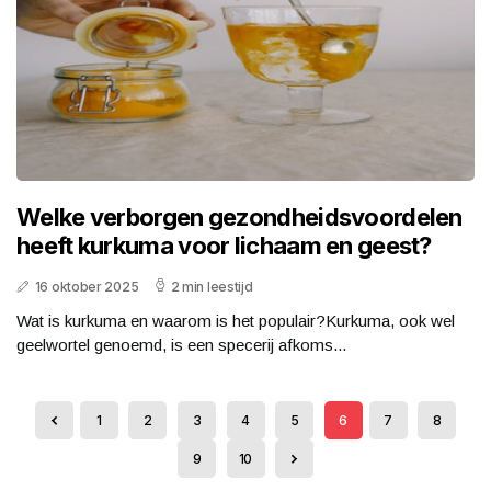
Welke verborgen gezondheidsvoordelen
heeft kurkuma voor lichaam en geest?
16 oktober 2025
2 min leestijd
Wat is kurkuma en waarom is het populair?Kurkuma, ook wel
geelwortel genoemd, is een specerij afkoms...
1
2
3
4
5
6
7
8
9
10